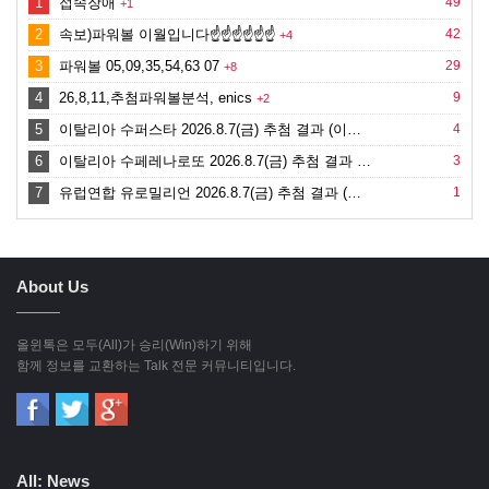
1
접속장애
49
+1
2
속보)파워볼 이월입니다☝️☝️☝️☝️☝️☝️
42
+4
3
파워볼 05,09,35,54,63 07
29
+8
4
26,8,11,추첨파워볼분석, enics
9
+2
5
이탈리아 수퍼스타 2026.8.7(금) 추첨 결과 (이…
4
6
이탈리아 수페레나로또 2026.8.7(금) 추첨 결과 …
3
7
유럽연합 유로밀리언 2026.8.7(금) 추첨 결과 (…
1
About Us
올윈톡은 모두(All)가 승리(Win)하기 위해
함께 정보를 교환하는 Talk 전문 커뮤니티입니다.
All: News