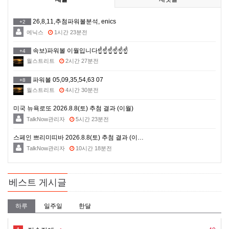
26,8,11,추첨파워볼분석, enics
+2
에닉스
1시간 23분전
속보)파워볼 이월입니다☝️☝️☝️☝️☝️☝️
+4
월스트리트
2시간 27분전
파워볼 05,09,35,54,63 07
+8
월스트리트
4시간 30분전
미국 뉴욕로또 2026.8.8(토) 추첨 결과 (이월)
TalkNow관리자
5시간 23분전
스페인 쁘리미띠바 2026.8.8(토) 추첨 결과 (이…
TalkNow관리자
10시간 18분전
베스트 게시글
하루
일주일
한달