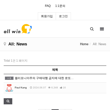
FAQ
1:1문의
회원가입
로그인
Toggl
navig
All: News
Home
All: News
Total 1건
1 페이지
제목
캘리포니아주의 구매대행 금지에 대한 로또윈의 입장입니다
+
8
Paul Kang
2024.06.07
6,348
16