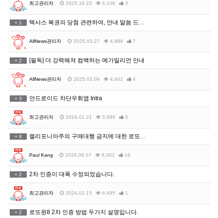
최고관리자
2025.10.23
6,106
3
텍사스 복권의 당첨 관련하여, 안내 말씀 드립니다.
+
1
AllNews관리자
2025.03.27
4,889
7
[필독] 더 강력해져 컴백하는 메가밀리언 안내
+
2
AllNews관리자
2025.03.09
4,842
4
안드로이드 차단우회앱 Intra
+
3
최고관리자
2024.01.21
5,986
0
캘리포니아주의 구매대행 금지에 대한 로또윈의 입장입니다
+
8
Paul Kang
2024.06.07
6,301
16
2차 인증이 대폭 수정되었습니다.
+
2
최고관리자
2024.02.15
6,695
1
로또윈8 2차 인증 방법 두가지 설명입니다.
+
2