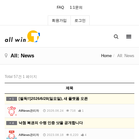
FAQ
1:1문의
회원가입
로그인
Toggl
navig
All: News
Home
All: News
Total 57건
1 페이지
제목
[필독!!]2026/6/28(일요일), 새 플랫폼 오픈
+
1
AllNews관리자
2026.06.24
716
1
낙첨 복권의 수령 인증 샷을 공개합니다
+
4
AllNews관리자
2023.08.18
6,220
4