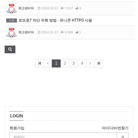
최고관리자
2024.02.07
7,317
3
로또윈7 차단 우회 방법 - 유니콘 HTTPS 사용
+
5
최고관리자
2024.01.21
9,366
1
1
2
3
4
LOGIN
회원가입
아이디/비번찾기