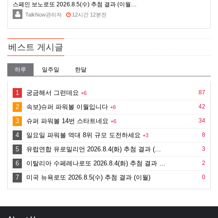
스페인 보노로또 2026.8.5(수) 추첨 결과 (이월…
TalkNow관리자
12시간 12분전
베스트 게시글
하루
일주일
한달
1
궁금해서 그런데요
87
+6
2
속보)슈퍼 파워볼 이월입니다
42
+6
3
슈퍼 파워볼 14번 스타트네요
34
+6
4
일요일 파워볼 역대 8위 규모 도전하세요
8
+3
5
유럽연합 유로밀리언 2026.8.4(화) 추첨 결과 (…
3
6
이탈리아 수페레나로또 2026.8.4(화) 추첨 결과 …
2
7
미국 뉴욕로또 2026.8.5(수) 추첨 결과 (이월)
0