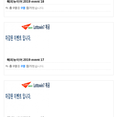
해피뉴이어 2019 event 18
총 0명
중
0명
참가
했습니다.
해피뉴이어 2019 event 17
총 0명
중
0명
참가
했습니다.