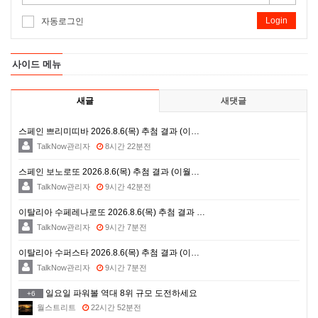
Login
자동로그인
사이드 메뉴
새글
새댓글
스페인 쁘리미띠바 2026.8.6(목) 추첨 결과 (이…
TalkNow관리자
8시간 22분전
스페인 보노로또 2026.8.6(목) 추첨 결과 (이월…
TalkNow관리자
9시간 42분전
이탈리아 수페레나로또 2026.8.6(목) 추첨 결과 …
TalkNow관리자
9시간 7분전
이탈리아 수퍼스타 2026.8.6(목) 추첨 결과 (이…
TalkNow관리자
9시간 7분전
일요일 파워볼 역대 8위 규모 도전하세요
+6
월스트리트
22시간 52분전