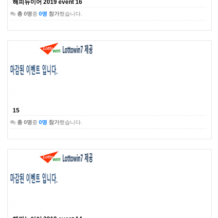
해피뉴이어 2019 event 16
총 0명
중
0명
참가
했습니다.
15
총 0명
중
0명
참가
했습니다.