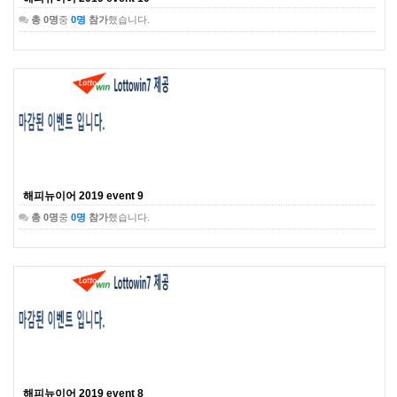
총 0명
중
0명
참가
했습니다.
해피뉴이어 2019 event 9
총 0명
중
0명
참가
했습니다.
해피뉴이어 2019 event 8