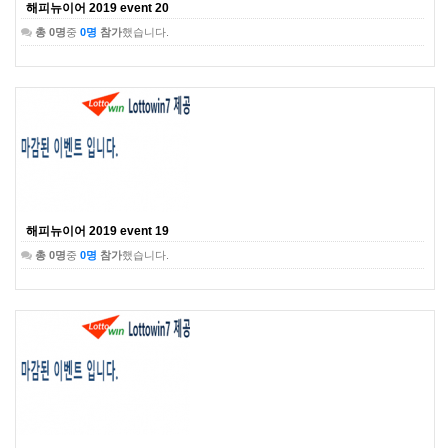
해피뉴이어 2019 event 20
총 0명
중
0명
참가
했습니다.
해피뉴이어 2019 event 19
총 0명
중
0명
참가
했습니다.